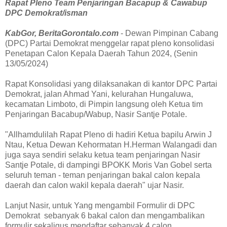
Rapat Pleno Team Penjaringan Bacapup & Cawabup
DPC Demokrat/isman
KabGor, BeritaGorontalo.com
- Dewan Pimpinan Cabang
(DPC) Partai Demokrat menggelar rapat pleno konsolidasi
Penetapan Calon Kepala Daerah Tahun 2024, (Senin
13/05/2024)
Rapat Konsolidasi yang dilaksanakan di kantor DPC Partai
Demokrat, jalan Ahmad Yani, kelurahan Hungaluwa,
kecamatan Limboto, di Pimpin langsung oleh Ketua tim
Penjaringan Bacabup/Wabup, Nasir Santje Potale.
"Allhamdulilah Rapat Pleno di hadiri Ketua bapilu Arwin J
Ntau, Ketua Dewan Kehormatan H.Herman Walangadi dan
juga saya sendiri selaku ketua team penjaringan Nasir
Santje Potale, di dampingi BPOKK Moris Van Gobel serta
seluruh teman - teman penjaringan bakal calon kepala
daerah dan calon wakil kepala daerah" ujar Nasir.
Lanjut Nasir, untuk Yang mengambil Formulir di DPC
Demokrat sebanyak 6 bakal calon dan mengambalikan
formulir sekaligus mendaftar sebanyak 4 calon.