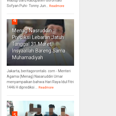
Wabup baru Kabupaten Gorontalo
Sofyan Puhi- Tonny Jun...
Readmore
4
Menag Nasruddin :
Prediksi Lebaran Jatuh
Tanggal 31 Maret,
Insyaallah Bareng Sama
Muhamadiyah
Jakarta, beritagorontalo. com - Menteri
Agama (Menag) Nasaruddin Umar
menyampaikan bahwa Hari Raya Idul Fitri
1446 H diprediksi ...
Readmore
5