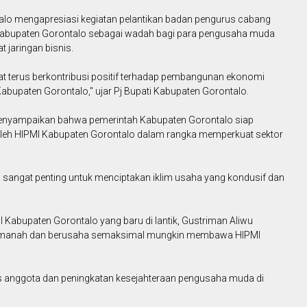
alo mengapresiasi kegiatan pelantikan badan pengurus cabang
abupaten Gorontalo sebagai wadah bagi para pengusaha muda
 jaringan bisnis.
t terus berkontribusi positif terhadap pembangunan ekonomi
upaten Gorontalo," ujar Pj Bupati Kabupaten Gorontalo.
a menyampaikan bahwa pemerintah Kabupaten Gorontalo siap
leh HIPMI Kabupaten Gorontalo dalam rangka memperkuat sektor
 sangat penting untuk menciptakan iklim usaha yang kondusif dan
abupaten Gorontalo yang baru di lantik, Gustriman Aliwu
amanah dan berusaha semaksimal mungkin membawa HIPMI
 anggota dan peningkatan kesejahteraan pengusaha muda di