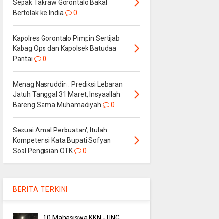
Sepak Takraw Gorontalo Bakal
Bertolak ke India
0
Kapolres Gorontalo Pimpin Sertijab
Kabag Ops dan Kapolsek Batudaa
Pantai
0
Menag Nasruddin : Prediksi Lebaran
Jatuh Tanggal 31 Maret, Insyaallah
Bareng Sama Muhamadiyah
0
Sesuai Amal Perbuatan', Itulah
Kompetensi Kata Bupati Sofyan
Soal Pengisian OTK
0
BERITA TERKINI
10 Mahasiswa KKN - UNG