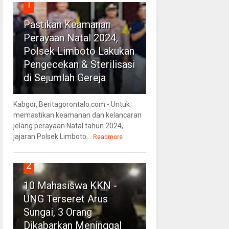
1
Pastikan Keamanan
Perayaan Natal 2024,
Polsek Limboto Lakukan
Pengecekan & Sterilisasi
di Sejumlah Gereja
Kabgor, Beritagorontalo.com - Untuk
memastikan keamanan dan kelancaran
jelang perayaan Natal tahun 2024,
jajaran Polsek Limboto...
Readmore
2
10 Mahasiswa KKN -
UNG Terseret Arus
Sungai, 3 Orang
Dikabarkan Meninggal