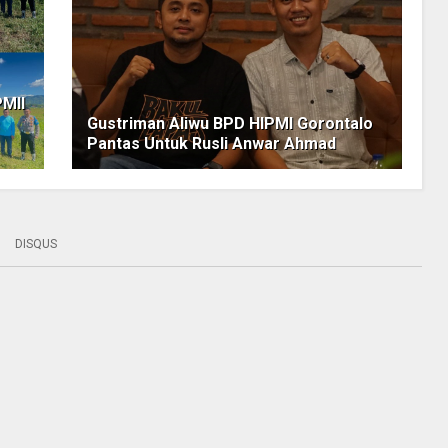
PMII
Gustriman Aliwu BPD HIPMI Gorontalo
Pantas Untuk Rusli Anwar Ahmad
DISQUS