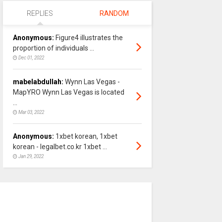
REPLIES
RANDOM
Anonymous:
Figure4 illustrates the
proportion of individuals ...
Dec 01, 2022
mabelabdullah:
Wynn Las Vegas -
MapYRO Wynn Las Vegas is located
...
Mar 03, 2022
Anonymous:
1xbet korean, 1xbet
korean - legalbet.co.kr 1xbet ...
Jan 29, 2022