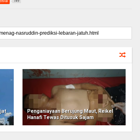
osial
149
jat
Penganiayaan Berujung Maut, Reikel
Hanafi Tewas Ditusuk Sajam