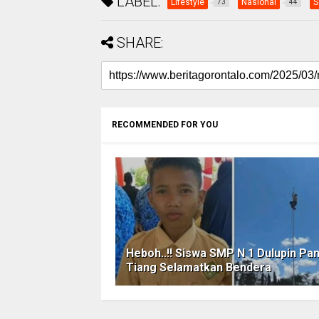
LABEL:
Lifestyle
Nasional
S
73
44
SHARE:
RECOMMENDED FOR YOU
Heboh..!! Siswa SMP N 1 Dulupin Pan
Tiang Selamatkan Bendera