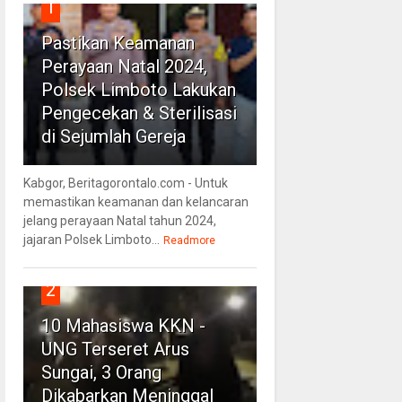
1
Pastikan Keamanan
Perayaan Natal 2024,
Polsek Limboto Lakukan
Pengecekan & Sterilisasi
di Sejumlah Gereja
Kabgor, Beritagorontalo.com - Untuk
memastikan keamanan dan kelancaran
jelang perayaan Natal tahun 2024,
jajaran Polsek Limboto...
Readmore
2
10 Mahasiswa KKN -
UNG Terseret Arus
Sungai, 3 Orang
Dikabarkan Meninggal