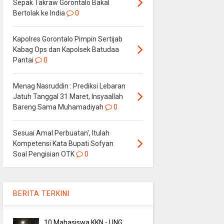
Sepak Takraw Gorontalo Bakal
Bertolak ke India
0
Kapolres Gorontalo Pimpin Sertijab
Kabag Ops dan Kapolsek Batudaa
Pantai
0
Menag Nasruddin : Prediksi Lebaran
Jatuh Tanggal 31 Maret, Insyaallah
Bareng Sama Muhamadiyah
0
Sesuai Amal Perbuatan', Itulah
Kompetensi Kata Bupati Sofyan
Soal Pengisian OTK
0
BERITA TERKINI
10 Mahasiswa KKN - UNG