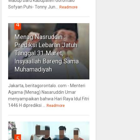
Wabup baru Kabupaten Gorontalo
Sofyan Puhi- Tonny Jun...
Readmore
4
Menag Nasruddin :
Prediksi Lebaran Jatuh
Tanggal 31 Maret,
Insyaallah Bareng Sama
Muhamadiyah
Jakarta, beritagorontalo. com - Menteri
Agama (Menag) Nasaruddin Umar
menyampaikan bahwa Hari Raya Idul Fitri
1446 H diprediksi ...
Readmore
5