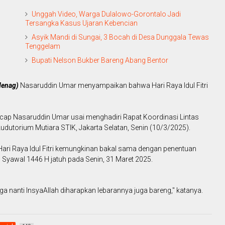
Unggah Video, Warga Dulalowo-Gorontalo Jadi
Tersangka Kasus Ujaran Kebencian
Asyik Mandi di Sungai, 3 Bocah di Desa Dunggala Tewas
Tenggelam
Bupati Nelson Bukber Bareng Abang Bentor
(Menag)
Nasaruddin Umar menyampaikan bahwa Hari Raya Idul Fitri
" ucap Nasaruddin Umar usai menghadiri Rapat Koordinasi Lintas
Audutorium Mutiara STIK, Jakarta Selatan, Senin (10/3/2025).
ari Raya Idul Fitri kemungkinan bakal sama dengan penentuan
yawal 1446 H jatuh pada Senin, 31 Maret 2025.
ga nanti InsyaAllah diharapkan lebarannya juga bareng," katanya.