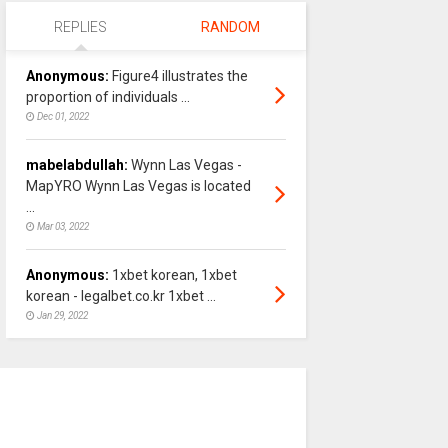
REPLIES
RANDOM
Anonymous:
Figure4 illustrates the
proportion of individuals ...
Dec 01, 2022
mabelabdullah:
Wynn Las Vegas -
MapYRO Wynn Las Vegas is located
...
Mar 03, 2022
Anonymous:
1xbet korean, 1xbet
korean - legalbet.co.kr 1xbet ...
Jan 29, 2022